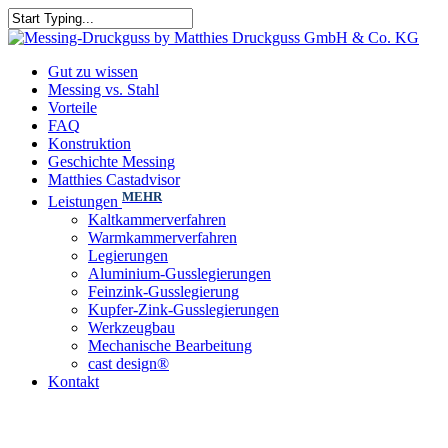
Gut zu wissen
Messing vs. Stahl
Vorteile
FAQ
Konstruktion
Geschichte Messing
Matthies Castadvisor
MEHR
Leistungen
Kaltkammerverfahren
Warmkammerverfahren
Legierungen
Aluminium-Gusslegierungen
Feinzink-Gusslegierung
Kupfer-Zink-Gusslegierungen
Werkzeugbau
Mechanische Bearbeitung
cast design®
Kontakt