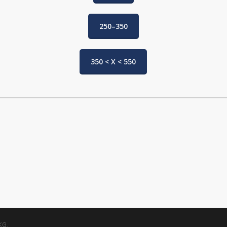
250–350
350 < X < 550
KG.